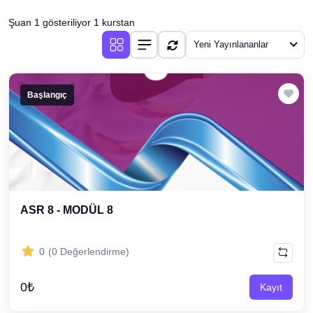
(1)
ASR 6 - MODÜL 1
Şuan 1 gösteriliyor 1 kurstan
(1)
ASR 6 - MODÜL 2
Yeni Yayınlananlar
(1)
ASR 6 - MODÜL 3
(1)
ASR 6 - MODÜL 4
Başlangıç
(1)
ASR 6 - MODÜL 5
(1)
ASR 6 - MODÜL 6
(1)
ASR 6 - MODÜL 7
(1)
ASR 6 - MODÜL 8
ASR 8 - MODÜL 8
(2)
ASR
(1)
ASR - Servikotorasik Skolyoz
0
(0 Değerlendirme)
(1)
DNS
0₺
Kayıt
(9)
ASR 7. SINIF