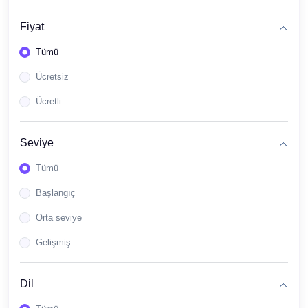
(1)
ASR 2 - MODÜL 3
Fiyat
(1)
ASR 2 - MODUL 4
Tümü
(1)
ASR 2 - MODÜL 5
Ücretsiz
(1)
ASR 2 - MODÜL 6
Ücretli
(8)
ASR 3.SINIF
(1)
ASR 3- MODUL 1
Seviye
(1)
ASR 3 - MODÜL 2
Tümü
(1)
ASR 3 - MODÜL 3
Başlangıç
(1)
ASR 3 - MODÜL 4
Orta seviye
(1)
ASR 3 - MODÜL 5
Gelişmiş
(1)
ASR 3 - MODÜL 6
Dil
(1)
ASR 3 - MODÜL 7