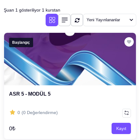
(1)
ASR 6 - MODÜL 1
Şuan 1 gösteriliyor 1 kurstan
(1)
ASR 6 - MODÜL 2
Yeni Yayınlananlar
(1)
ASR 6 - MODÜL 3
(1)
ASR 6 - MODÜL 4
Başlangıç
(1)
ASR 6 - MODÜL 5
(1)
ASR 6 - MODÜL 6
(1)
ASR 6 - MODÜL 7
(1)
ASR 6 - MODÜL 8
ASR 5 - MODÜL 5
(2)
ASR
(1)
ASR - Servikotorasik Skolyoz
0
(0 Değerlendirme)
(1)
DNS
0₺
Kayıt
(9)
ASR 7. SINIF